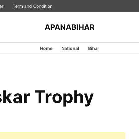
er
Term and Condition
APANABIHAR
Home
National
Bihar
skar Trophy