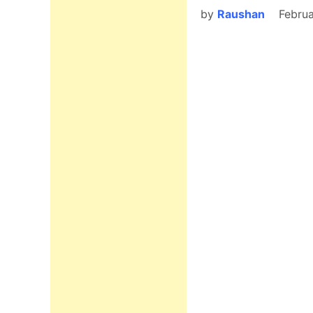
by
Raushan
Februa