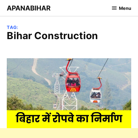
Skip
APANABIHAR
Menu
to
content
TAG:
Bihar Construction