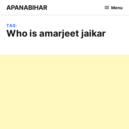
Skip
APANABIHAR
Menu
to
content
TAG:
who is amarjeet jaikar