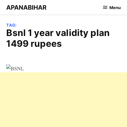
Skip
APANABIHAR
Menu
to
content
TAG:
bsnl 1 year validity plan
1499 rupees