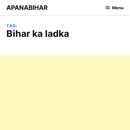
Skip
APANABIHAR
Menu
to
content
TAG:
bihar ka ladka