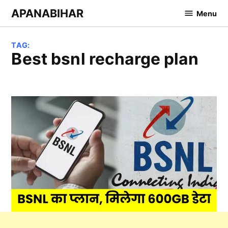
Skip
APANABIHAR
Menu
to
content
TAG:
best bsnl recharge plan